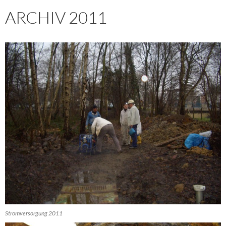
ARCHIV 2011
Stromversorgung 2011